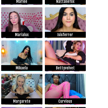
Marlee
Nattaliefox
Marialux
Isisferrer
Mikaela
Bettyvelvet
Margarete
Curvious