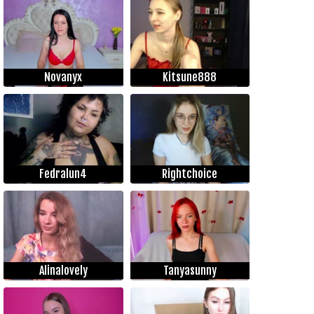
Novanyx
Kitsune888
Fedralun4
Rightchoice
Alinalovely
Tanyasunny