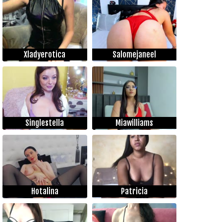
Xladyerotica
Salomejaneel
Singlestella
Miawilliams
Hotalina
Patricia