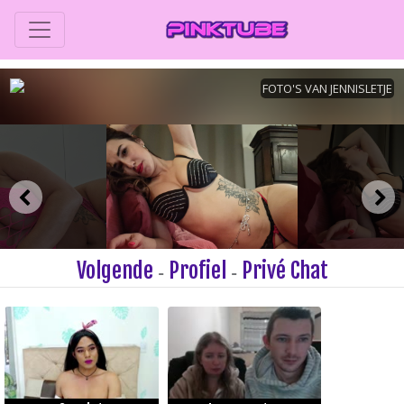
Volgende
Profiel
Privé Chat
-
-