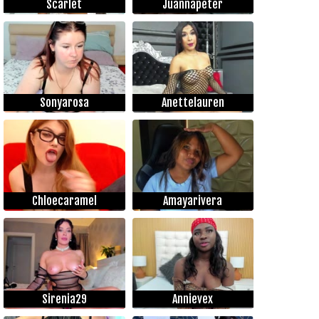
Scarlet
Juannapeter
Sonyarosa
Anettelauren
Chloecaramel
Amayarivera
Sirenia29
Annievex