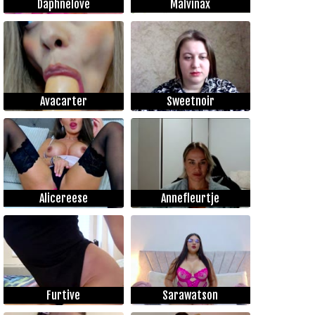
Daphnelove
Malvinax
Avacarter
Sweetnoir
Alicereese
Annefleurtje
Furtive
Sarawatson