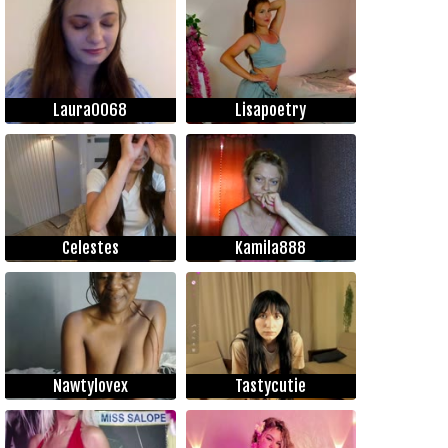
Laura0068
Lisapoetry
Celestes
Kamila888
Nawtylovex
Tastycutie